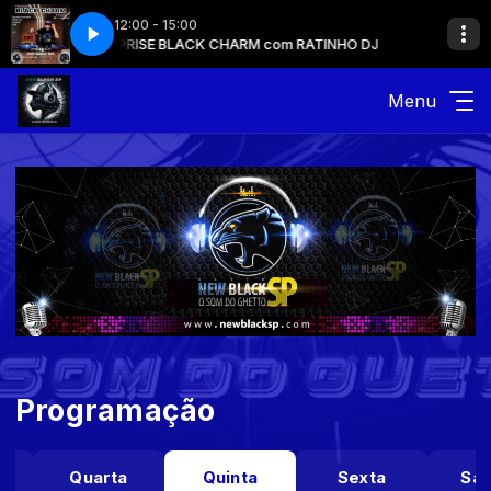
12:00 - 15:00
TINHO DJ
REPRISE BLACK CHARM com RATINHO DJ
Menu
Programação
Quarta
Quinta
Sexta
Sá