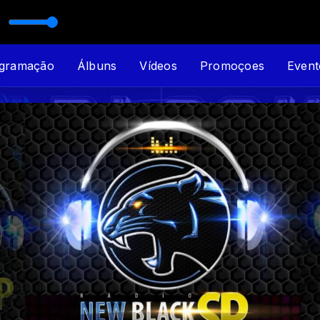
A com João Reis
gramação
Álbuns
Vídeos
Promoçoes
Event